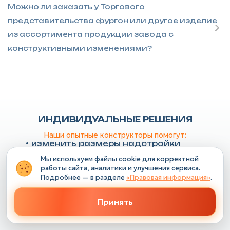
Можно ли заказать у Торгового
представительства фургон или другое изделие
из ассортимента продукции завода с
конструктивными изменениями?
ИНДИВИДУАЛЬНЫЕ РЕШЕНИЯ
Наши опытные конструкторы помогут:
изменить размеры надстройки
(например увеличить ширину фургона с 2,4 на 2,6)
Мы используем файлы cookie для корректной
сделать фургон более высоким
работы сайта, аналитики и улучшения сервиса.
или длинным
Подробнее — в разделе
«Правовая информация»
.
(в рамках ОТТС (одобрения типа транспортного
средства))
заказать доп. опции
Принять
(освещение, доп. двери и пр., улучшенную фурнитуру)
изменить материал пола