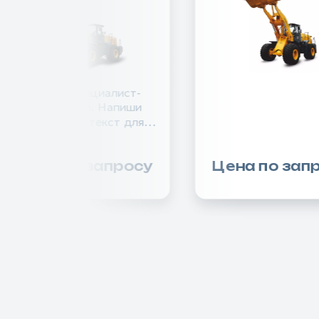
Ты SEO специалист-
копирайтер. Напиши
небольшой текст для
описания дорожно-
строительной техники
Цена по запросу
Цена по зап
ФРОНТАЛЬНЫЙ
ПОГРУЗЧИК LONKING
CDM932N AGRI. Текст
должен проходить
проверку на антиплагиат с
уникальностью 100%.
Используй релевантные
ключевые слова в
сочетании с купить,
заказать, лонкинг. В конце
текста отдельным абзацем