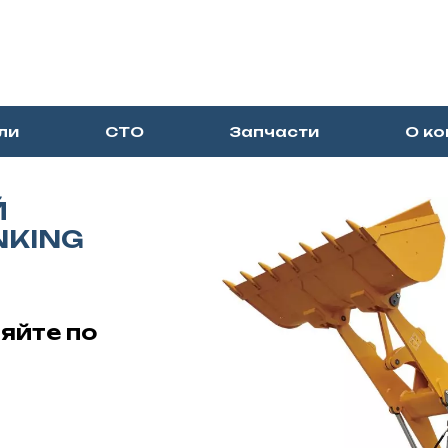
ли
СТО
Запчасти
О к
Й
NKING
няйте по