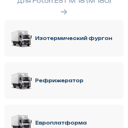
для Foton EST M 18 (M 180)
Изотермический фургон
Рефрижератор
Европлатформа